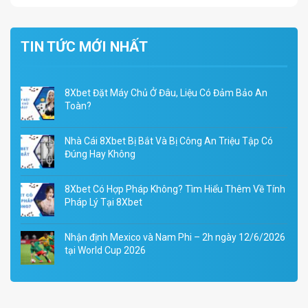
TIN TỨC MỚI NHẤT
8Xbet Đặt Máy Chủ Ở Đâu, Liệu Có Đảm Bảo An
Toàn?
Nhà Cái 8Xbet Bị Bắt Và Bị Công An Triệu Tập Có
Đúng Hay Không
8Xbet Có Hợp Pháp Không? Tìm Hiểu Thêm Về Tính
Pháp Lý Tại 8Xbet
Nhận định Mexico và Nam Phi – 2h ngày 12/6/2026
tại World Cup 2026