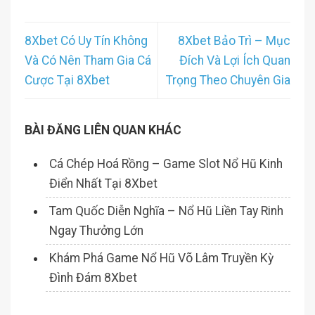
8Xbet Có Uy Tín Không
8Xbet Bảo Trì – Mục
Và Có Nên Tham Gia Cá
Đích Và Lợi Ích Quan
Cược Tại 8Xbet
Trọng Theo Chuyên Gia
BÀI ĐĂNG LIÊN QUAN KHÁC
Cá Chép Hoá Rồng – Game Slot Nổ Hũ Kinh
Điển Nhất Tại 8Xbet
Tam Quốc Diễn Nghĩa – Nổ Hũ Liền Tay Rinh
Ngay Thưởng Lớn
Khám Phá Game Nổ Hũ Võ Lâm Truyền Kỳ
Đình Đám 8Xbet