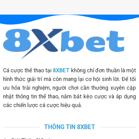
Cá cược thể thao tại
8XBET
không chỉ đơn thuần là một
hình thức giải trí mà còn mang lại cơ hội sinh lời. Để tối
ưu hóa trải nghiệm, người chơi cần thường xuyên cập
nhật thông tin thể thao, nắm bắt kèo cược và áp dụng
các chiến lược cá cược hiệu quả.
THÔNG TIN 8XBET