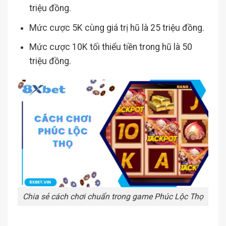
triệu đồng.
Mức cược 5K cùng giá trị hũ là 25 triệu đồng.
Mức cược 10K tối thiểu tiền trong hũ là 50
triệu đồng.
Chia sẻ cách chơi chuẩn trong game Phúc Lộc Thọ