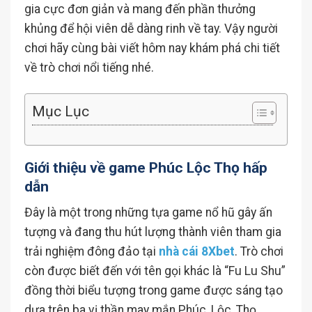
gia cực đơn giản và mang đến phần thưởng
khủng để hội viên dễ dàng rinh về tay. Vậy người
chơi hãy cùng bài viết hôm nay khám phá chi tiết
về trò chơi nổi tiếng nhé.
Mục Lục
Giới thiệu về game Phúc Lộc Thọ hấp
dẫn
Đây là một trong những tựa game nổ hũ gây ấn
tượng và đang thu hút lượng thành viên tham gia
trải nghiệm đông đảo tại
nhà cái 8Xbet
. Trò chơi
còn được biết đến với tên gọi khác là “Fu Lu Shu”
đồng thời biểu tượng trong game được sáng tạo
dựa trên ba vị thần may mắn Phúc, Lộc, Thọ.