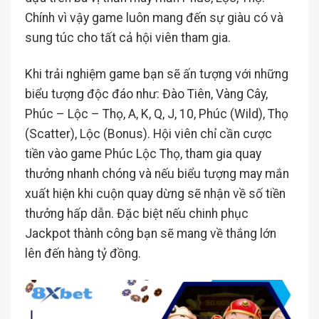
Chính vì vậy game luôn mang đến sự giàu có và
sung túc cho tất cả hội viên tham gia.
Khi trải nghiệm game bạn sẽ ấn tượng với những
biểu tượng độc đáo như: Đào Tiên, Vàng Cây,
Phúc – Lộc – Thọ, A, K, Q, J, 10, Phúc (Wild), Thọ
(Scatter), Lộc (Bonus). Hội viên chỉ cần cược
tiền vào game
Phúc Lộc Thọ
, tham gia quay
thưởng nhanh chóng và nếu biểu tượng may mắn
xuất hiện khi cuộn quay dừng sẽ nhận về số tiền
thưởng hấp dẫn. Đặc biệt nếu chinh phục
Jackpot thành công bạn sẽ mang về thắng lớn
lên đến hàng tỷ đồng.