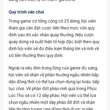
Quy trình ván chơi
Trong game có tổng cộng có 25 dòng, hội viên
tham gia cần đặt cược tiền theo mức vốn quy
định sau đó xác nhận quay thưởng. Nếu cuộn
quay dừng và xuất hiện tổ hợp đặc biệt theo quy
định hội viên sẽ đủ điều kiện thắng lớn và rinh về
số tiền thưởng theo quy định.
Ngoài ra nếu đèn trong lồng của game đủ sáng,
hội viên sẽ nhận về phần thưởng ngẫu nhiên hấp
dẫn đồng thời có thể lựa chọn dừng lại hoặc tiếp
tục chơi. Về phần đốt pháo rinh quà trong
Phúc
Lộc Thọ
sẽ có 12 dây pháo. Hội viên có thể lựa
chọn ngẫu nhiên một dây pháo để đốt và nhận
tiền thưởng tương ứng đồng thời được quyền