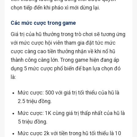
chọn tiếp đến khi pháo xì mới dừng lại.
Các mức cược trong game
Giá trị của hũ thưởng trong trò chơi sẽ tương ứng
với mức cược hội viên tham gia đặt tức mức
cược càng cao tiền thưởng nhận về khi nổ hũ
thành công càng lớn. Trong game hiện đang áp
dụng 5 mức cược phổ biến để bạn lựa chọn đó
là:
Mức cược: 500 với giá trị tối thiểu của hũ là
2.5 triệu đồng.
Mức cược: 1K cùng giá trị thấp nhất của hũ là
5 triệu đồng.
Mức cược 2k với tiền trong hũ tối thiểu là 10