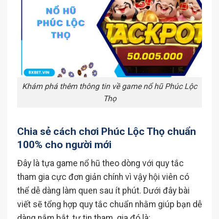
Khám phá thêm thông tin về game nổ hũ Phúc Lộc
Thọ
Chia sẻ cách chơi Phúc Lộc Thọ chuẩn
100% cho người mới
Đây là tựa game nổ hũ theo dòng với quy tắc
tham gia cực đơn giản chính vì vậy hội viên có
thể dễ dàng làm quen sau ít phút. Dưới đây bài
viết sẽ tổng hợp quy tắc chuẩn nhằm giúp bạn dễ
dàng nắm bắt, tự tin tham gia đó là: