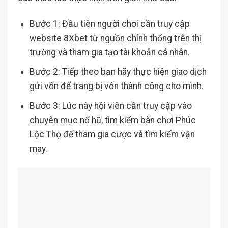
Bước 1: Đầu tiên người chơi cần truy cập
website 8Xbet từ nguồn chính thống trên thị
trường và tham gia tạo tài khoản cá nhân.
Bước 2: Tiếp theo bạn hãy thực hiện giao dịch
gửi vốn để trang bị vốn thành công cho mình.
Bước 3: Lúc này hội viên cần truy cập vào
chuyên mục nổ hũ, tìm kiếm bàn chơi
Phúc
Lộc Thọ
để tham gia cược và tìm kiếm vận
may.