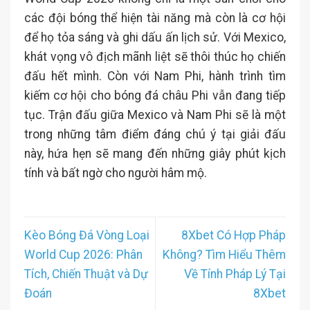
các đội bóng thể hiện tài năng mà còn là cơ hội
để họ tỏa sáng và ghi dấu ấn lịch sử. Với Mexico,
khát vọng vô địch mãnh liệt sẽ thôi thúc họ chiến
đấu hết mình. Còn với Nam Phi, hành trình tìm
kiếm cơ hội cho bóng đá châu Phi vẫn đang tiếp
tục. Trận đấu giữa Mexico và Nam Phi sẽ là một
trong những tâm điểm đáng chú ý tại giải đấu
này, hứa hẹn sẽ mang đến những giây phút kịch
tính và bất ngờ cho người hâm mộ.
Kèo Bóng Đá Vòng Loại
8Xbet Có Hợp Pháp
World Cup 2026: Phân
Không? Tìm Hiểu Thêm
Tích, Chiến Thuật và Dự
Về Tính Pháp Lý Tại
Đoán
8Xbet