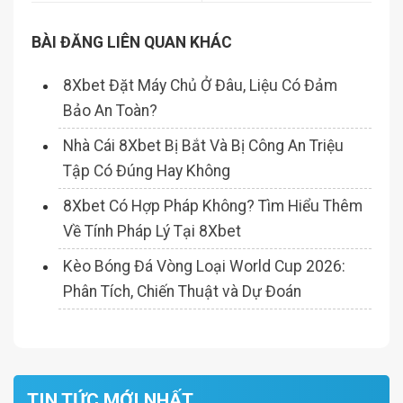
BÀI ĐĂNG LIÊN QUAN KHÁC
8Xbet Đặt Máy Chủ Ở Đâu, Liệu Có Đảm
Bảo An Toàn?
Nhà Cái 8Xbet Bị Bắt Và Bị Công An Triệu
Tập Có Đúng Hay Không
8Xbet Có Hợp Pháp Không? Tìm Hiểu Thêm
Về Tính Pháp Lý Tại 8Xbet
Kèo Bóng Đá Vòng Loại World Cup 2026:
Phân Tích, Chiến Thuật và Dự Đoán
TIN TỨC MỚI NHẤT