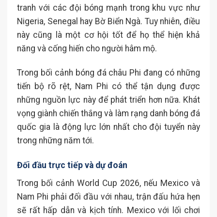
tranh với các đội bóng mạnh trong khu vực như
Nigeria, Senegal hay Bờ Biển Ngà. Tuy nhiên, điều
này cũng là một cơ hội tốt để họ thể hiện khả
năng và cống hiến cho người hâm mộ.
Trong bối cảnh bóng đá châu Phi đang có những
tiến bộ rõ rệt, Nam Phi có thể tận dụng được
những nguồn lực này để phát triển hơn nữa. Khát
vọng giành chiến thắng và làm rạng danh bóng đá
quốc gia là động lực lớn nhất cho đội tuyển này
trong những năm tới.
Đối đầu trực tiếp và dự đoán
Trong bối cảnh World Cup 2026, nếu Mexico và
Nam Phi phải đối đầu với nhau, trận đấu hứa hẹn
sẽ rất hấp dẫn và kịch tính. Mexico với lối chơi