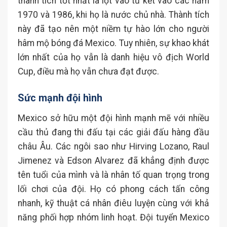
thành tích tốt nhất là lọt vào tứ kết vào các năm
1970 và 1986, khi họ là nước chủ nhà. Thành tích
này đã tạo nên một niềm tự hào lớn cho người
hâm mộ bóng đá Mexico. Tuy nhiên, sự khao khát
lớn nhất của họ vẫn là danh hiệu vô địch World
Cup, điều mà họ vẫn chưa đạt được.
Sức mạnh đội hình
Mexico sở hữu một đội hình mạnh mẽ với nhiều
cầu thủ đang thi đấu tại các giải đấu hàng đầu
châu Âu. Các ngôi sao như Hirving Lozano, Raul
Jimenez và Edson Alvarez đã khẳng định được
tên tuổi của mình và là nhân tố quan trọng trong
lối chơi của đội. Họ có phong cách tấn công
nhanh, kỹ thuật cá nhân điêu luyện cùng với khả
năng phối hợp nhóm linh hoạt. Đội tuyển Mexico