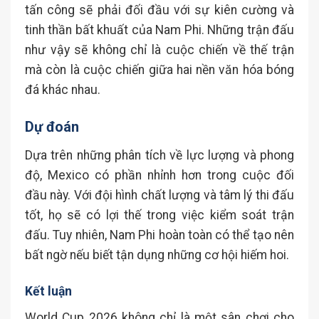
tấn công sẽ phải đối đầu với sự kiên cường và
tinh thần bất khuất của Nam Phi. Những trận đấu
như vậy sẽ không chỉ là cuộc chiến về thế trận
mà còn là cuộc chiến giữa hai nền văn hóa bóng
đá khác nhau.
Dự đoán
Dựa trên những phân tích về lực lượng và phong
độ, Mexico có phần nhỉnh hơn trong cuộc đối
đầu này. Với đội hình chất lượng và tâm lý thi đấu
tốt, họ sẽ có lợi thế trong việc kiểm soát trận
đấu. Tuy nhiên, Nam Phi hoàn toàn có thể tạo nên
bất ngờ nếu biết tận dụng những cơ hội hiếm hoi.
Kết luận
World Cup 2026 không chỉ là một sân chơi cho