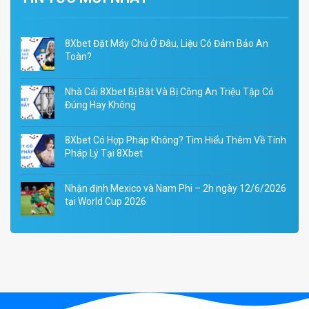
8Xbet Đặt Máy Chủ Ở Đâu, Liệu Có Đảm Bảo An
Toàn?
Nhà Cái 8Xbet Bị Bắt Và Bị Công An Triệu Tập Có
Đúng Hay Không
8Xbet Có Hợp Pháp Không? Tìm Hiểu Thêm Về Tính
Pháp Lý Tại 8Xbet
Nhận định Mexico và Nam Phi – 2h ngày 12/6/2026
tại World Cup 2026